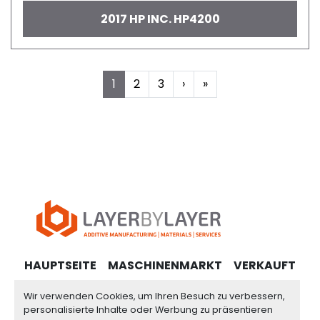
2017 HP INC. HP4200
1
2
3
›
»
HAUPTSEITE
MASCHINENMARKT
VERKAUFT
WEBSHOP
KONTAKT
IMPRESSUM
AGB
Wir verwenden Cookies, um Ihren Besuch zu verbessern,
personalisierte Inhalte oder Werbung zu präsentieren