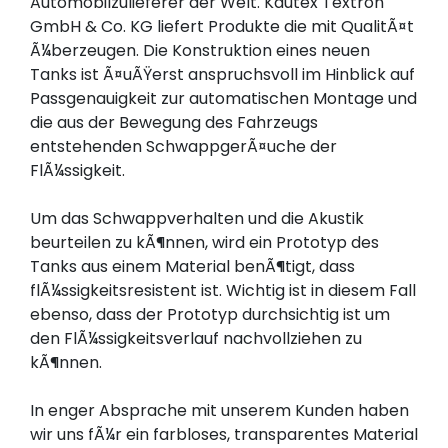
Automobilzulieferer der Welt. Kautex Textron 
GmbH & Co. KG liefert Produkte die mit QualitÃ¤t 
Ã¼berzeugen. Die Konstruktion eines neuen 
Tanks ist Ã¤uÃŸerst anspruchsvoll im Hinblick auf 
Passgenauigkeit zur automatischen Montage und 
die aus der Bewegung des Fahrzeugs 
entstehenden SchwappgerÃ¤uche der 
FlÃ¼ssigkeit.
Um das Schwappverhalten und die Akustik 
beurteilen zu kÃ¶nnen, wird ein Prototyp des 
Tanks aus einem Material benÃ¶tigt, dass 
flÃ¼ssigkeitsresistent ist. Wichtig ist in diesem Fall 
ebenso, dass der Prototyp durchsichtig ist um 
den FlÃ¼ssigkeitsverlauf nachvollziehen zu 
kÃ¶nnen.
In enger Absprache mit unserem Kunden haben 
wir uns fÃ¼r ein farbloses, transparentes Material 