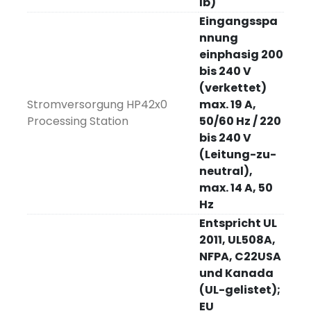
lb)
Eingangsspa
nnung
einphasig 200
bis 240 V
(verkettet)
Stromversorgung HP42x0
max. 19 A,
Processing Station
50/60 Hz / 220
bis 240 V
(Leitung-zu-
neutral),
max. 14 A, 50
Hz
Entspricht UL
2011, UL508A,
NFPA, C22USA
und Kanada
(UL-gelistet);
EU