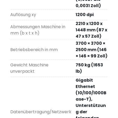
0,0031 Zoll)
Auflösung xy
1200 dpi
2210 x 1200 x
Abmessungen Maschine in
1448 mm (87 x
mm (b x t x h)
47 x 57 Zoll)
3700 × 3700 ×
Betriebsbereich in mm
2500 mm (146
× 146 × 99 Zoll)
Gewicht Maschine
750 kg (1653
unverpackt
lb)
Gigabit
Ethernet
(10/100/1000B
ase-T),
Unterstützun
Datenübertragung/Netzwerk
g der