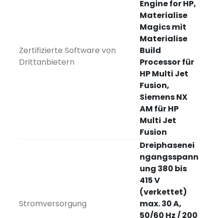
Engine for HP,
Materialise
Magics mit
Materialise
Zertifizierte Software von
Build
Drittanbietern
Processor für
HP Multi Jet
Fusion,
Siemens NX
AM für HP
Multi Jet
Fusion
Dreiphasenei
ngangsspann
ung 380 bis
415 V
(verkettet)
Stromversorgung
max. 30 A,
50/60 Hz / 200