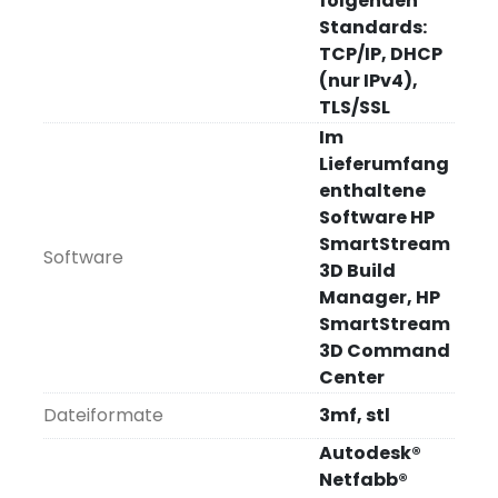
folgenden
Standards:
TCP/IP, DHCP
(nur IPv4),
TLS/SSL
Im
Lieferumfang
enthaltene
Software HP
SmartStream
Software
3D Build
Manager, HP
SmartStream
3D Command
Center
Dateiformate
3mf, stl
Autodesk®
Netfabb®