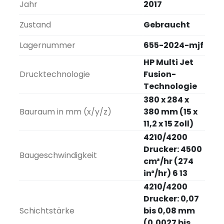
Jahr
2017
Zustand
Gebraucht
Lagernummer
655-2024-mjf
HP Multi Jet
Drucktechnologie
Fusion-
Technologie
380 x 284 x
Bauraum in mm (x/y/z)
380 mm (15 x
11,2 x 15 Zoll)
4210/4200
Drucker: 4500
Baugeschwindigkeit
cm³/hr (274
in³/hr) 6 13
4210/4200
Drucker: 0,07
Schichtstärke
bis 0,08 mm
(0,0027 bis