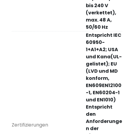
bis 240 V
(verkettet),
max. 48 A,
50/60 Hz
Entspricht IEC
60950-
1+A1+A2; USA
und Kana(UL-
gelistet); EU
(LVD und MD
konform,
EN609EN12100
-1, EN60204-1
und EN1010)
Entspricht
den
Anforderunge
Zertifizierungen
n der