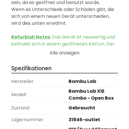
sein, da es geöffnet und benutzt wurde.
Wenn es Unterschiede oder Schäden gibt, die 
sich von einem neuen Gerät unterscheiden, 
wird dies unten erwähnt.
Refurbish Notes
: Das Gerät ist neuwertig und 
befindet sich in einem geöffneten Karton. Der 
Drucker wurde nicht benutzt, lediglich der 
Alle anzeigen
Karton wurde geöffnet. Alle Zubehörteile, 
einschließlich aller 3 versiegelten 
Spezifikationen
Filamentrollen und sd-Karte sind enthalten.
Hersteller
Bambu Lab
Bambu Lab X1E – 
Bambu Lab X1E
Hochpräziser 3D-Druck für 
Modell
Combo - Open Box
professionelle Anwendungen
Zustand
Gebraucht
Der 
Bambu Lab X1E
 ist ein fortschrittlicher 
FFF-3D-Drucker, der speziell für den 
Lagernummer
31945-outlet
professionellen und industriellen Einsatz 