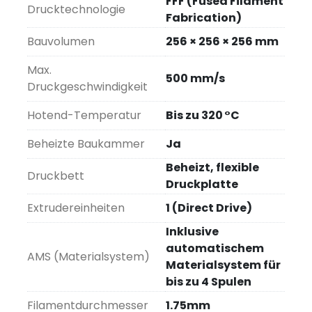
FFF (Fused Filament
konzipiert wurde. Basierend auf dem 
Drucktechnologie
Fabrication)
bewährten X1 Carbon, wurde das Modell 
X1E
um entscheidende Funktionen erweitert, die 
Bauvolumen
256 × 256 × 256 mm
ihn für anspruchsvolle Fertigungsumgebungen 
prädestinieren.
Max.
500 mm/s
Mit einem geschlossenen und beheizten 
Druckgeschwindigkeit
Bauraum, einer auf 
320 °C erhöhbaren 
Hotend-Temperatur
Bis zu 320 °C
Hotend-Temperatur
, fortschrittlicher 
Konnektivität und WLAN-Sicherheitsstandards 
Beheizte Baukammer
Ja
auf Unternehmensniveau bietet der X1E eine 
Beheizt, flexible
zuverlässige Plattform für die Verarbeitung 
Druckbett
Druckplatte
technischer Materialien mit hoher Präzision 
und Wiederholbarkeit.
Extrudereinheiten
1 (Direct Drive)
Inklusive
automatischem
AMS (Materialsystem)
Materialsystem für
bis zu 4 Spulen
Filamentdurchmesser
1.75mm