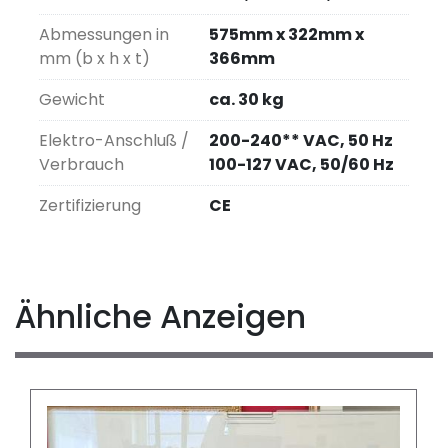
Abmessungen in
575mm x 322mm x
mm (b x h x t)
366mm
Gewicht
ca. 30 kg
Elektro-Anschluß /
200-240** VAC, 50 Hz
Verbrauch
100-127 VAC, 50/60 Hz
Zertifizierung
CE
Ähnliche Anzeigen