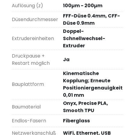
Auflösung (z)
100µm - 200µm
FFF-Düse 0.4mm, CFF-
Düsendurchmesser
Düse 0.9mm
Doppel-
Extrudereinheiten
Schnellwechsel-
Extruder
Druckpause +
Ja
Restart möglich
Kinematische
Kopplung; Erneute
Bauplattform
Positioniergenauigkeit
0,01 mm
Onyx, Precise PLA,
Baumaterial
Smooth TPU
Endlos-Fasern
Fiberglass
Netzwerkanschluß
WiFi, Ethernet, USB