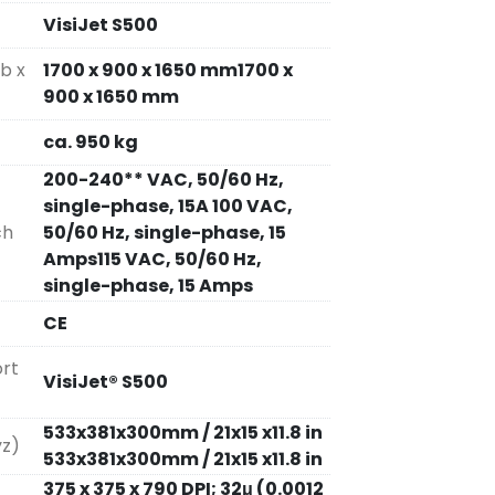
VisiJet S500
b x
1700 x 900 x 1650 mm1700 x
900 x 1650 mm
ca. 950 kg
200-240** VAC, 50/60 Hz,
single-phase, 15A 100 VAC,
ch
50/60 Hz, single-phase, 15
Amps115 VAC, 50/60 Hz,
single-phase, 15 Amps
CE
rt
VisiJet® S500
533x381x300mm / 21x15 x11.8 in
yz)
533x381x300mm / 21x15 x11.8 in
375 x 375 x 790 DPI; 32μ (0.0012