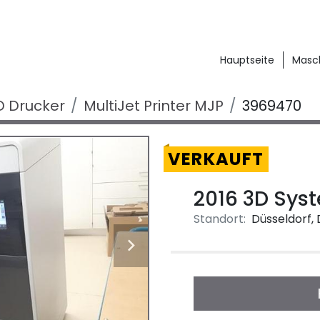
Hauptseite
Mas
D Drucker
MultiJet Printer MJP
3969470
VERKAUFT
2016 3D Sys
Standort:
Düsseldorf,