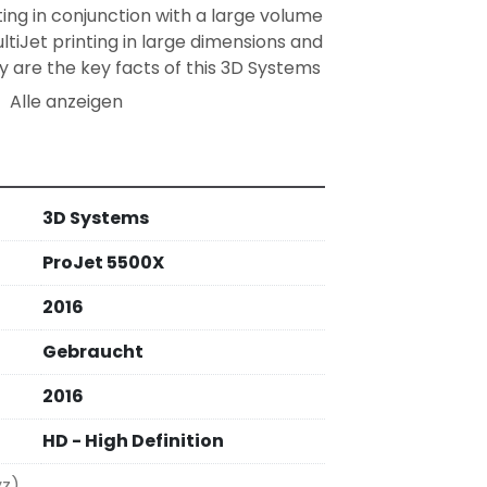
ing in conjunction with a large volume 
ltiJet printing in large dimensions and 
y are the key facts of this 3D Systems 
er.

Alle anzeigen
printer with huge space
3D Systems
ProJet 5500X
2016
Gebraucht
2016
HD - High Definition
yz)