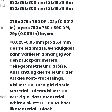
533x381x300mm / 21x15 x11.8 in
 hd
533x381x300mm / 21x15 x11.8 in
375 x 375 x 790 DPI; 32μ (0.0012
ode
in) layers 750 x 750 x 890 DPI;
29μ (0.0011 in) layers
±0.025-0.05 mm pro 25.4 mm
des Teileabmass. Genauigkeit
kann variieren abhängig von
den Druckparametern,
Teilegeometrie und Größe,
Ausrichtung der Teile und der
Art des Post-Processings.
VisiJet® CR-CL: Rigid Plastic
Material - ClearVisiJet® CR-
ial
WT: Rigid Plastic Material -
WhiteVisiJet® CF-BK: Rubber-
like Material - Black