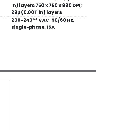
in) layers 750 x 750 x 890 DPI;
29μ (0.0011 in) layers
200-240** VAC, 50/60 Hz,
single-phase, 15A