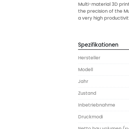
Multi-material 3D print
the precision of the Mu
a very high productivit
multi-material 3D print
The multimaterial 3D 
Spezifikationen
Hersteller
Modell
Jahr
Zustand
Inbetriebnahme
Druckmodi
Netto bau volumen (x