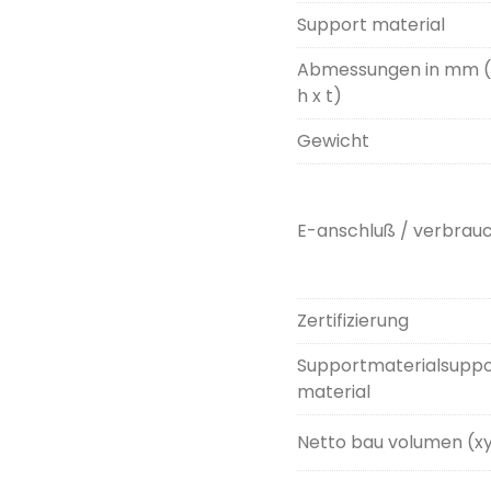
Support material
Abmessungen in mm (
h x t)
Gewicht
E-anschluß / verbrau
Zertifizierung
Supportmaterialsuppo
material
Netto bau volumen (x